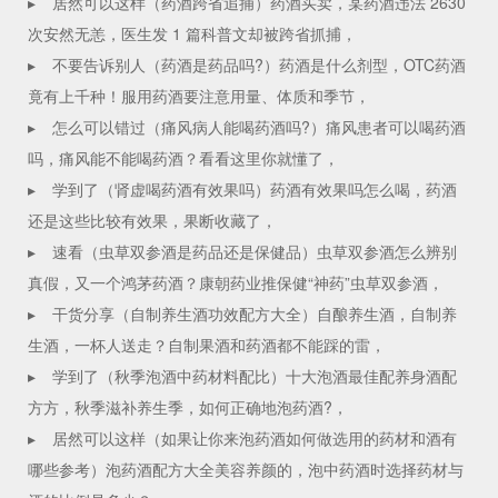
▸
居然可以这样（药酒跨省追捕）药酒买卖，某药酒违法 2630
次安然无恙，医生发 1 篇科普文却被跨省抓捕，
▸
不要告诉别人（药酒是药品吗?）药酒是什么剂型，OTC药酒
竟有上千种！服用药酒要注意用量、体质和季节，
▸
怎么可以错过（痛风病人能喝药酒吗?）痛风患者可以喝药酒
吗，痛风能不能喝药酒？看看这里你就懂了，
▸
学到了（肾虚喝药酒有效果吗）药酒有效果吗怎么喝，药酒
还是这些比较有效果，果断收藏了，
▸
速看（虫草双参酒是药品还是保健品）虫草双参酒怎么辨别
真假，又一个鸿茅药酒？康朝药业推保健“神药”虫草双参酒，
▸
干货分享（自制养生酒功效配方大全）自酿养生酒，自制养
生酒，一杯人送走？自制果酒和药酒都不能踩的雷，
▸
学到了（秋季泡酒中药材料配比）十大泡酒最佳配养身酒配
方方，秋季滋补养生季，如何正确地泡药酒?，
▸
居然可以这样（如果让你来泡药酒如何做选用的药材和酒有
哪些参考）泡药酒配方大全美容养颜的，泡中药酒时选择药材与