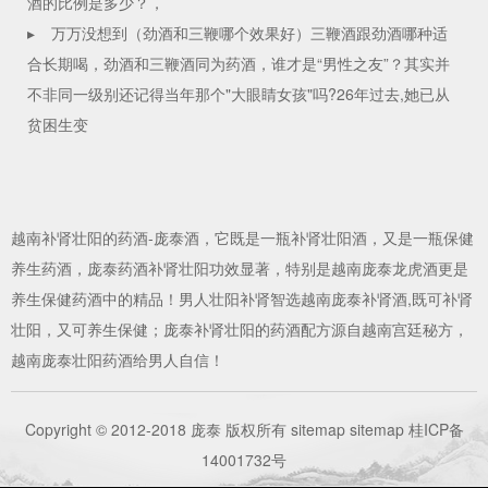
酒的比例是多少？，
▸
万万没想到（劲酒和三鞭哪个效果好）三鞭酒跟劲酒哪种适
合长期喝，劲酒和三鞭酒同为药酒，谁才是“男性之友”？其实并
不非同一级别还记得当年那个"大眼睛女孩"吗?26年过去,她已从
贫困生变
越南
补肾壮阳的药酒
-庞泰酒，它既是一瓶
补肾壮阳酒
，又是一瓶保健
养生药酒，庞泰药酒补肾壮阳功效显著，特别是越南庞泰龙虎酒更是
养生保健药酒中的精品！男人壮阳补肾智选越南庞泰补肾酒,既可补肾
壮阳，又可养生保健；庞泰补肾壮阳的
药酒
配方源自越南宫廷秘方，
越南庞泰壮阳药酒给男人自信！
Copyright © 2012-2018 庞泰 版权所有
sitemap
sitemap
桂ICP备
14001732号