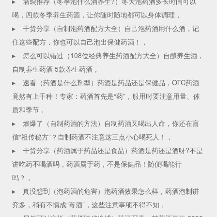
▸
墙裂推荐（冬季泡什么酒养生?）冬天泡药酒多长时间可以
喝，四款冬季养生药酒，让你随时随地都可以身体调理，
▸
干货分享（自制泡药酒配方大全）自己泡药酒用什么酒，记
住这些配方，你也可以自己泡出保健药酒！，
▸
怎么可以错过（108位经典养生药酒配方大全）自酿养生酒，
自制养生药酒 5款养生药酒，
▸
速看（药酒是什么剂型）药酒是药品还是保健品，OTC药酒
竟然有上千种！专家：药酒首先是“药”，服用时要注意用量、体
质和季节，
▸
燃爆了（自制药酒的方法）自制药酒又喝出人命，你还在盲
信“祖传秘方”？自制药酒不注意这三点小心喝死人！，
▸
干货分享（药酒属于药品还是食品）药酒是药还是酒呀?不是
讲吃药不喝酒吗，药酒属于药，不是保健品！随便喝能行
吗？，
▸
真没想到（泡药酒的危害）泡药酒效果怎么样，药酒泡制讲
究多，稍有不慎成“毒酒”，这些注意事项不得不知，