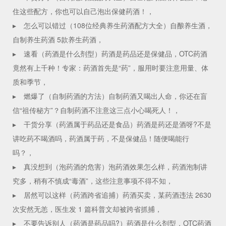
住这些配方，你也可以自己泡出保健药酒！，
▸
怎么可以错过（108位经典养生药酒配方大全）自酿养生酒，
自制养生药酒 5款养生药酒，
▸
速看（药酒是什么剂型）药酒是药品还是保健品，OTC药酒
竟然有上千种！专家：药酒首先是“药”，服用时要注意用量、体
质和季节，
▸
燃爆了（自制药酒的方法）自制药酒又喝出人命，你还在盲
信“祖传秘方”？自制药酒不注意这三点小心喝死人！，
▸
干货分享（药酒属于药品还是食品）药酒是药还是酒呀?不是
讲吃药不喝酒吗，药酒属于药，不是保健品！随便喝能行
吗？，
▸
真没想到（泡药酒的危害）泡药酒效果怎么样，药酒泡制讲
究多，稍有不慎成“毒酒”，这些注意事项不得不知，
▸
居然可以这样（药酒跨省追捕）药酒买卖，某药酒违法 2630
次安然无恙，医生发 1 篇科普文却被跨省抓捕，
▸
不要告诉别人（药酒是药品吗?）药酒是什么剂型，OTC药酒