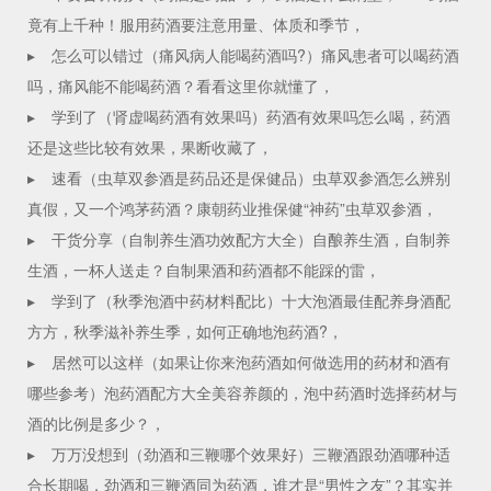
竟有上千种！服用药酒要注意用量、体质和季节，
▸
怎么可以错过（痛风病人能喝药酒吗?）痛风患者可以喝药酒
吗，痛风能不能喝药酒？看看这里你就懂了，
▸
学到了（肾虚喝药酒有效果吗）药酒有效果吗怎么喝，药酒
还是这些比较有效果，果断收藏了，
▸
速看（虫草双参酒是药品还是保健品）虫草双参酒怎么辨别
真假，又一个鸿茅药酒？康朝药业推保健“神药”虫草双参酒，
▸
干货分享（自制养生酒功效配方大全）自酿养生酒，自制养
生酒，一杯人送走？自制果酒和药酒都不能踩的雷，
▸
学到了（秋季泡酒中药材料配比）十大泡酒最佳配养身酒配
方方，秋季滋补养生季，如何正确地泡药酒?，
▸
居然可以这样（如果让你来泡药酒如何做选用的药材和酒有
哪些参考）泡药酒配方大全美容养颜的，泡中药酒时选择药材与
酒的比例是多少？，
▸
万万没想到（劲酒和三鞭哪个效果好）三鞭酒跟劲酒哪种适
合长期喝，劲酒和三鞭酒同为药酒，谁才是“男性之友”？其实并