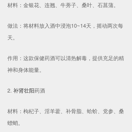
材料：金银花、连翘、牛蒡子、桑叶、石菖蒲。
做法：将材料放入酒中浸泡10~14天，摇动两次每
天。
作用：这款保健药酒可以清热解毒，提供充足的精
神和身体能量。
2.
补肾
壮阳
药酒
材料：枸杞子、淫羊藿、补骨脂、蛤蚧、党参、桑
螵蛸。