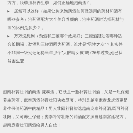
方方，秋季滋补养生季，如何正确地泡药酒?，
▸
居然可以这样（如果让你来泡药酒如何做选用的药材和酒有
哪些参考）泡药酒配方大全美容养颜的，泡中药酒时选择药材与
酒的比例是多少？，
▸
万万没想到（劲酒和三鞭哪个效果好）三鞭酒跟劲酒哪种适
合长期喝，劲酒和三鞭酒同为药酒，谁才是“男性之友”？其实并
不非同一级别还记得当年那个"大眼睛女孩"吗?26年过去,她已从
贫困生变
越南
补肾壮阳的药酒
-庞泰酒，它既是一瓶
补肾壮阳酒
，又是一瓶保健
养生药酒，庞泰药酒补肾壮阳功效显著，特别是越南庞泰龙虎酒更是
养生保健药酒中的精品！男人壮阳补肾智选越南庞泰补肾酒,既可补肾
壮阳，又可养生保健；庞泰补肾壮阳的
药酒
配方源自越南宫廷秘方，
越南庞泰壮阳药酒给男人自信！