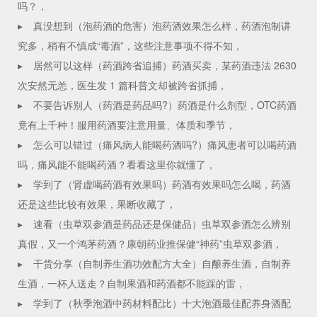
吗？，
▸
真没想到（泡药酒的危害）泡药酒效果怎么样，药酒泡制讲
究多，稍有不慎成“毒酒”，这些注意事项不得不知，
▸
居然可以这样（药酒跨省追捕）药酒买卖，某药酒违法 2630
次安然无恙，医生发 1 篇科普文却被跨省抓捕，
▸
不要告诉别人（药酒是药品吗?）药酒是什么剂型，OTC药酒
竟有上千种！服用药酒要注意用量、体质和季节，
▸
怎么可以错过（痛风病人能喝药酒吗?）痛风患者可以喝药酒
吗，痛风能不能喝药酒？看看这里你就懂了，
▸
学到了（肾虚喝药酒有效果吗）药酒有效果吗怎么喝，药酒
还是这些比较有效果，果断收藏了，
▸
速看（虫草双参酒是药品还是保健品）虫草双参酒怎么辨别
真假，又一个鸿茅药酒？康朝药业推保健“神药”虫草双参酒，
▸
干货分享（自制养生酒功效配方大全）自酿养生酒，自制养
生酒，一杯人送走？自制果酒和药酒都不能踩的雷，
▸
学到了（秋季泡酒中药材料配比）十大泡酒最佳配养身酒配