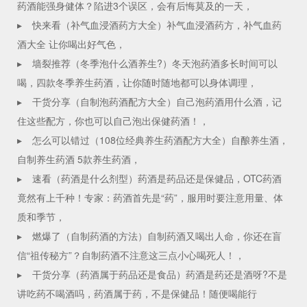
药酒能强身健体？陷进3个误区，会有后悔莫及的一天，
▸
快来看（补气血浸酒药方大全）补气血浸酒药方，补气血药
酒大全 让你喝出好气色，
▸
墙裂推荐（冬季泡什么酒养生?）冬天泡药酒多长时间可以
喝，四款冬季养生药酒，让你随时随地都可以身体调理，
▸
干货分享（自制泡药酒配方大全）自己泡药酒用什么酒，记
住这些配方，你也可以自己泡出保健药酒！，
▸
怎么可以错过（108位经典养生药酒配方大全）自酿养生酒，
自制养生药酒 5款养生药酒，
▸
速看（药酒是什么剂型）药酒是药品还是保健品，OTC药酒
竟然有上千种！专家：药酒首先是“药”，服用时要注意用量、体
质和季节，
▸
燃爆了（自制药酒的方法）自制药酒又喝出人命，你还在盲
信“祖传秘方”？自制药酒不注意这三点小心喝死人！，
▸
干货分享（药酒属于药品还是食品）药酒是药还是酒呀?不是
讲吃药不喝酒吗，药酒属于药，不是保健品！随便喝能行