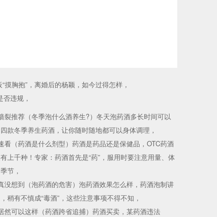
板“摸胸抱”，离婚后的杨颖，如今过得怎样，
是否违规，
墙裂推荐（冬季泡什么酒养生?）冬天泡药酒多长时间可以
，四款冬季养生药酒，让你随时随地都可以身体调理，
速看（药酒是什么剂型）药酒是药品还是保健品，OTC药酒
有上千种！专家：药酒首先是“药”，服用时要注意用量、体
和季节，
真没想到（泡药酒的危害）泡药酒效果怎么样，药酒泡制讲
，稍有不慎成“毒酒”，这些注意事项不得不知，
居然可以这样（药酒跨省追捕）药酒买卖，某药酒违法