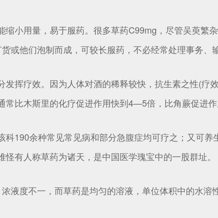
能缩小用量，易于服药。很多草药C99mg，尽管吴萸繁
货或他们泡制而成，可较长服药，不必经常处理事务、输液
分发挥疗效。因为人体对酒的稀释较快，抗生素之性(疗效
通常比木斯里的化疗促进作用快到4—5倍，比角蕨促进作
该科190余种常见常见病和部分急腹症均可疗之；又可养
难怪有人称草药为诸天，是中国医学瑰宝中的一股群址。
，浓液度不一，而草药是均匀的溶液，单位体积中的水溶性