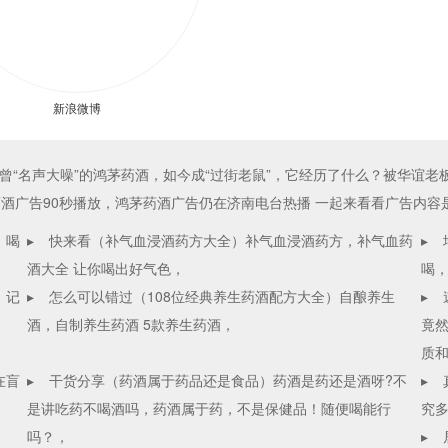
新浪微博
“名声大噪”的鸿茅药酒，如今成“过街老鼠”，它经历了什么？被华谊老
酒广告90秒播放，鸿茅药酒广告仍在济南电台热播 一起来看看广告内容
，喝
▸
快来看（补气血浸酒药方大全）补气血浸酒药方，补气血药
▸
酒大全 让你喝出好气色，
喝
，记
▸
怎么可以错过（108位经典养生药酒配方大全）自酿养生
▸
酒，自制养生药酒 5款养生药酒，
竟然
质
在盲
▸
干货分享（药酒属于药品还是食品）药酒是药还是酒呀?不
▸
是讲吃药不喝酒吗，药酒属于药，不是保健品！随便喝能行
究多
吗？，
▸