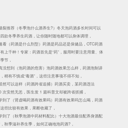
墙裂推荐（冬季泡什么酒养生?）冬天泡药酒多长时间可以
，四款冬季养生药酒，让你随时随地都可以身体调理，
速看（药酒是什么剂型）药酒是药品还是保健品，OTC药酒
有上千种！专家：药酒首先是“药”，服用时要注意用量、体
和季节，
真没想到（泡药酒的危害）泡药酒效果怎么样，药酒泡制讲
，稍有不慎成“毒酒”，这些注意事项不得不知，
居然可以这样（药酒跨省追捕）药酒买卖，某药酒违法
30 次安然无恙，医生发 1 篇科普文却被跨省抓捕，
学到了（肾虚喝药酒有效果吗）药酒有效果吗怎么喝，药酒
是这些比较有效果，果断收藏了，
学到了（秋季泡酒中药材料配比）十大泡酒最佳配养身酒配
方，秋季滋补养生季，如何正确地泡药酒?，