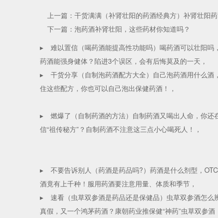
上一篇：干货满满（补肾壮阳的药酒经典方）补肾壮阳药
下一篇：泡药酒补肾壮阳，这些药材你知道吗？
▸
难以置信（喝药酒能提高性功能吗）喝药酒可以壮阳吗
药酒能强身健体？陷进3个误区，会有后悔莫及的一天，
▸
干货分享（自制泡药酒配方大全）自己泡药酒用什么酒
住这些配方，你也可以自己泡出保健药酒！，
▸
燃爆了（自制药酒的方法）自制药酒又喝出人命，你还
信“祖传秘方”？自制药酒不注意这三点小心喝死人！，
▸
不要告诉别人（药酒是药品吗?）药酒是什么剂型，OT
酒竟有上千种！服用药酒要注意用量、体质和季节，
▸
速看（虫草双参酒是药品还是保健品）虫草双参酒怎么
真假，又一个鸿茅药酒？康朝药业推保健“神药”虫草双参酒