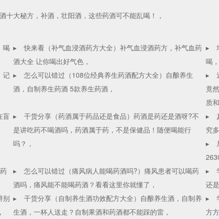
酒十大秘方，补酒，壮阳酒，这些药酒可不能乱喝！，
，喝
▸
快来看（补气血浸酒药方大全）补气血浸酒药方，补气血药
▸
酒大全 让你喝出好气色，
喝
，记
▸
怎么可以错过（108位经典养生药酒配方大全）自酿养生
▸
酒，自制养生药酒 5款养生药酒，
竟然
质
在盲
▸
干货分享（药酒属于药品还是食品）药酒是药还是酒呀?不
▸
是讲吃药不喝酒吗，药酒属于药，不是保健品！随便喝能行
究多
吗？，
▸
26
C药
▸
怎么可以错过（痛风病人能喝药酒吗?）痛风患者可以喝药
▸
酒吗，痛风能不能喝药酒？看看这里你就懂了，
还
辨别
▸
干货分享（自制养生酒功效配方大全）自酿养生酒，自制养
▸
，
生酒，一杯人送走？自制果酒和药酒都不能踩的雷，
方