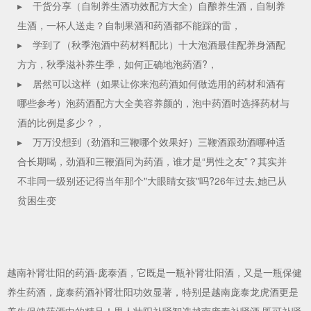
▸
干货分享（自制养生酒功效配方大全）自酿养生酒，自制养
生酒，一杯人送走？自制果酒和药酒都不能踩的雷，
▸
学到了（秋季泡酒中药材料配比）十大泡酒最佳配养身酒配
方方，秋季滋补养生季，如何正确地泡药酒?，
▸
居然可以这样（如果让你来泡药酒如何做选用的药材和酒有
哪些参考）泡药酒配方大全美容养颜的，泡中药酒时选择药材与
酒的比例是多少？，
▸
万万没想到（劲酒和三鞭哪个效果好）三鞭酒跟劲酒哪种适
合长期喝，劲酒和三鞭酒同为药酒，谁才是“男性之友”？其实并
不非同一级别还记得当年那个"大眼睛女孩"吗?26年过去,她已从
贫困生变
越南
补肾壮阳的药酒
-庞泰酒，它既是一瓶
补肾壮阳酒
，又是一瓶保健
养生药酒，庞泰药酒补肾壮阳功效显著，特别是越南庞泰龙虎酒更是