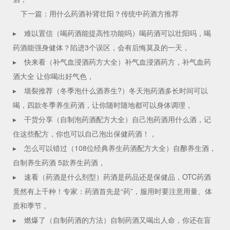
下一篇：用什么药酒补肾壮阳？传统中药酒方推荐
▸
难以置信（喝药酒能提高性功能吗）喝药酒可以壮阳吗，喝
药酒能强身健体？陷进3个误区，会有后悔莫及的一天，
▸
快来看（补气血浸酒药方大全）补气血浸酒药方，补气血药
酒大全 让你喝出好气色，
▸
墙裂推荐（冬季泡什么酒养生?）冬天泡药酒多长时间可以
喝，四款冬季养生药酒，让你随时随地都可以身体调理，
▸
干货分享（自制泡药酒配方大全）自己泡药酒用什么酒，记
住这些配方，你也可以自己泡出保健药酒！，
▸
怎么可以错过（108位经典养生药酒配方大全）自酿养生酒，
自制养生药酒 5款养生药酒，
▸
速看（药酒是什么剂型）药酒是药品还是保健品，OTC药酒
竟然有上千种！专家：药酒首先是“药”，服用时要注意用量、体
质和季节，
▸
燃爆了（自制药酒的方法）自制药酒又喝出人命，你还在盲