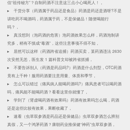
信“祖传秘方”？自制药酒不注意这三点小心喝死人！，
▸
干货分享（药酒属于药品还是食品）药酒是药还是酒呀?不是
讲吃药不喝酒吗，药酒属于药，不是保健品！随便喝能行
吗？，
▸
真没想到（泡药酒的危害）泡药酒效果怎么样，药酒泡制讲
究多，稍有不慎成“毒酒”，这些注意事项不得不知，
▸
居然可以这样（药酒跨省追捕）药酒买卖，某药酒违法 2630
次安然无恙，医生发 1 篇科普文却被跨省抓捕，
▸
不要告诉别人（药酒是药品吗?）药酒是什么剂型，OTC药酒
竟有上千种！服用药酒要注意用量、体质和季节，
▸
怎么可以错过（痛风病人能喝药酒吗?）痛风患者可以喝药酒
吗，痛风能不能喝药酒？看看这里你就懂了，
▸
学到了（肾虚喝药酒有效果吗）药酒有效果吗怎么喝，药酒
还是这些比较有效果，果断收藏了，
▸
速看（虫草双参酒是药品还是保健品）虫草双参酒怎么辨别
真假，又一个鸿茅药酒？康朝药业推保健“神药”虫草双参酒，