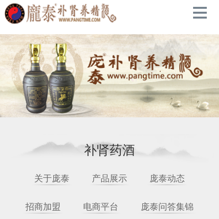
导
航
药酒
关于庞泰
庞泰酒展
庞泰动态
壮阳药酒
补肾药酒
保健药酒
关于庞泰
产品展示
庞泰动态
补肾药酒
招商加盟
电商平台
庞泰问答集锦
联系我们