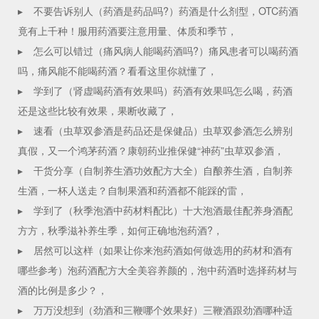
▸
不要告诉别人（药酒是药品吗?）药酒是什么剂型，OTC药酒
竟有上千种！服用药酒要注意用量、体质和季节，
▸
怎么可以错过（痛风病人能喝药酒吗?）痛风患者可以喝药酒
吗，痛风能不能喝药酒？看看这里你就懂了，
▸
学到了（肾虚喝药酒有效果吗）药酒有效果吗怎么喝，药酒
还是这些比较有效果，果断收藏了，
▸
速看（虫草双参酒是药品还是保健品）虫草双参酒怎么辨别
真假，又一个鸿茅药酒？康朝药业推保健“神药”虫草双参酒，
▸
干货分享（自制养生酒功效配方大全）自酿养生酒，自制养
生酒，一杯人送走？自制果酒和药酒都不能踩的雷，
▸
学到了（秋季泡酒中药材料配比）十大泡酒最佳配养身酒配
方方，秋季滋补养生季，如何正确地泡药酒?，
▸
居然可以这样（如果让你来泡药酒如何做选用的药材和酒有
哪些参考）泡药酒配方大全美容养颜的，泡中药酒时选择药材与
酒的比例是多少？，
▸
万万没想到（劲酒和三鞭哪个效果好）三鞭酒跟劲酒哪种适