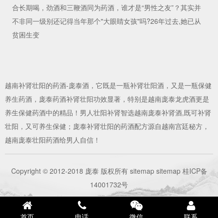
合长期喝，劲酒和三鞭酒同为药酒，谁才是“男性之友”？其实并
不非同一级别还记得当年那个"大眼睛女孩"吗?26年过去,她已从
贫困生变
越南
补肾壮阳的药酒
-庞泰酒，它既是一瓶
补肾壮阳酒
，又是一瓶保健
养生药酒，庞泰药酒补肾壮阳功效显著，特别是越南庞泰龙虎酒更是
养生保健药酒中的精品！男人壮阳补肾智选越南庞泰补肾酒,既可补肾
壮阳，又可养生保健；庞泰补肾壮阳的
药酒
配方源自越南宫廷秘方，
越南庞泰壮阳药酒给男人自信！
Copyright © 2012-2018 庞泰 版权所有
sitemap
sitemap
桂ICP备
14001732号
首页
电话
微信
联系