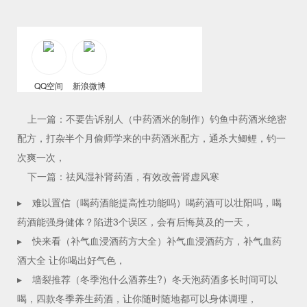
QQ空间
新浪微博
上一篇：不要告诉别人（中药酒米的制作）钓鱼中药酒米绝密
配方，打杂半个月偷师学来的中药酒米配方，通杀大鲫鲤，钓一
次爽一次，
下一篇：祛风湿补肾药酒，有效改善肾虚风寒
▸
难以置信（喝药酒能提高性功能吗）喝药酒可以壮阳吗，喝
药酒能强身健体？陷进3个误区，会有后悔莫及的一天，
▸
快来看（补气血浸酒药方大全）补气血浸酒药方，补气血药
酒大全 让你喝出好气色，
▸
墙裂推荐（冬季泡什么酒养生?）冬天泡药酒多长时间可以
喝，四款冬季养生药酒，让你随时随地都可以身体调理，