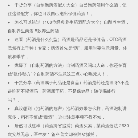
▸
干货分享（自制泡药酒配方大全）自己泡药酒用什么酒，记
住这些配方，你也可以自己泡出保健药酒！，
▸
怎么可以错过（108位经典养生药酒配方大全）自酿养生酒，
自制养生药酒 5款养生药酒，
▸
速看（药酒是什么剂型）药酒是药品还是保健品，OTC药酒
竟然有上千种！专家：药酒首先是“药”，服用时要注意用量、体
质和季节，
▸
燃爆了（自制药酒的方法）自制药酒又喝出人命，你还在盲
信“祖传秘方”？自制药酒不注意这三点小心喝死人！，
▸
干货分享（药酒属于药品还是食品）药酒是药还是酒呀?不是
讲吃药不喝酒吗，药酒属于药，不是保健品！随便喝能行
吗？，
▸
真没想到（泡药酒的危害）泡药酒效果怎么样，药酒泡制讲
究多，稍有不慎成“毒酒”，这些注意事项不得不知，
▸
居然可以这样（药酒跨省追捕）药酒买卖，某药酒违法 2630
次安然无恙，医生发 1 篇科普文却被跨省抓捕，